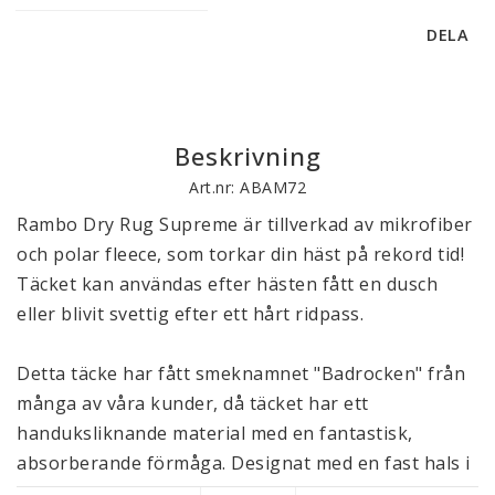
DELA
Beskrivning
Art.nr: ABAM72
Rambo Dry Rug Supreme är tillverkad av mikrofiber 
och polar fleece, som torkar din häst på rekord tid! 
Täcket kan användas efter hästen fått en dusch 
eller blivit svettig efter ett hårt ridpass. 
Detta täcke har fått smeknamnet "Badrocken" från 
många av våra kunder, då täcket har ett 
handuksliknande material med en fantastisk, 
absorberande förmåga. Designat med en fast hals i 
samma material som simpelt kan vikas in i en ficka 