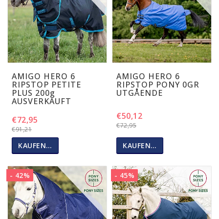
AMIGO HERO 6
AMIGO HERO 6
RIPSTOP PETITE
RIPSTOP PONY 0GR
PLUS 200g
UTGÅENDE
AUSVERKAUFT
€50,12
€72,95
€72,95
€91,21
KAUFEN…
KAUFEN…
- 42%
- 45%