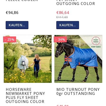
OUTGOING COLOR
€94,86
€86,64
€117,69
KAUFEN…
KAUFEN…
- 25%
- 34%
HORSEWARE
MIO TURNOUT PONY
NEWMARKET PONY
0gr OUTSTANDING
PLUS FLY SHEET
OUTGOING COLOR