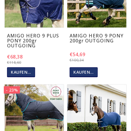
AMIGO HERO 9 PLUS
AMIGO HERO 9 PONY
PONY 200gr
200gr OUTGOING
OUTGOING
€54,69
€68,38
€100,34
€118,60
KAUFEN…
KAUFEN…
- 23%