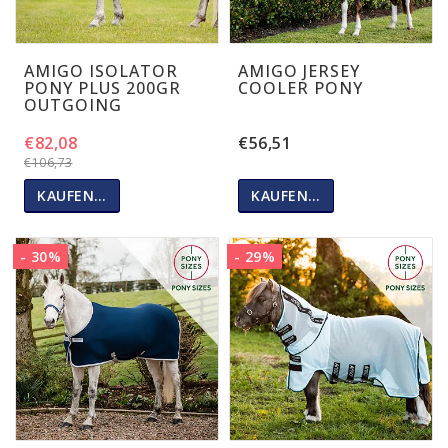
AMIGO ISOLATOR
AMIGO JERSEY
PONY PLUS 200GR
COOLER PONY
OUTGOING
€82,08
€56,51
€106,73
KAUFEN…
KAUFEN…
- 30%
- 29%