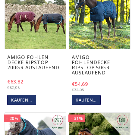
AMIGO FOHLEN
AMIGO
DECKE RIPSTOP
FOHLENDECKE
200GR AUSLAUFEND
RIPSTOP 50GR
AUSLAUFEND
€63,82
€54,69
€82,08
€72,95
KAUFEN…
KAUFEN…
- 20%
- 31%