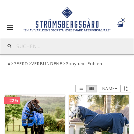
0
Toggle
navigation
PFERD
VERBUNDENE
Pony und Fohlen
NAME
- 22%