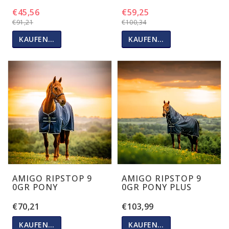
€45,56
€59,25
€91,21
€100,34
KAUFEN…
KAUFEN…
AMIGO RIPSTOP 9
AMIGO RIPSTOP 9
0GR PONY
0GR PONY PLUS
€70,21
€103,99
KAUFEN…
KAUFEN…