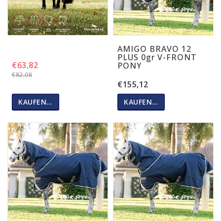
AMIGO BRAVO 12
PLUS 0gr V-FRONT
€63,82
PONY
€82,08
€155,12
KAUFEN…
KAUFEN…