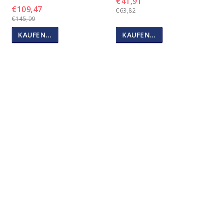
€41,91
€109,47
€63,82
€145,99
KAUFEN…
KAUFEN…