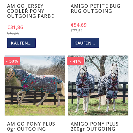
AMIGO JERSEY
AMIGO PETITE BUG
COOLER PONY
RUG OUTGOING
OUTGOING FARBE
€54,69
€31,86
€77,51
€45,56
KAUFEN…
KAUFEN…
- 50%
- 41%
AMIGO PONY PLUS
AMIGO PONY PLUS
0gr OUTGOING
200gr OUTGOING