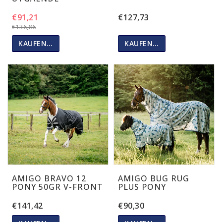
€91,21
€127,73
€136,86
KAUFEN…
KAUFEN…
AMIGO BRAVO 12
AMIGO BUG RUG
PONY 50GR V-FRONT
PLUS PONY
€141,42
€90,30