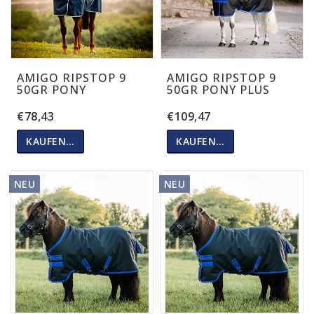
AMIGO RIPSTOP 9
AMIGO RIPSTOP 9
50GR PONY
50GR PONY PLUS
€78,43
€109,47
KAUFEN…
KAUFEN…
NEU
NEU